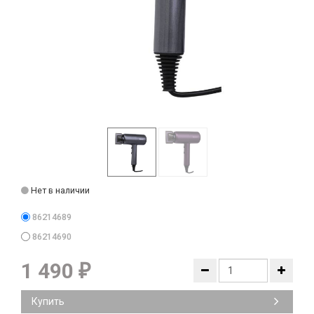
Нет в наличии
86214689
86214690
1 490
₽
Купить