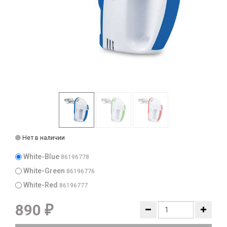
Нет в наличии
White-Blue
86196778
White-Green
86196776
White-Red
86196777
890
₽