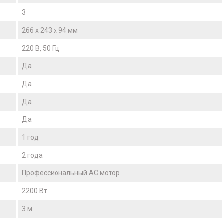
3
266 х 243 х 94 мм
220 В, 50 Гц
Да
Да
Да
Да
1 год
2 года
Профессиональный AC мотор
2200 Вт
3 м