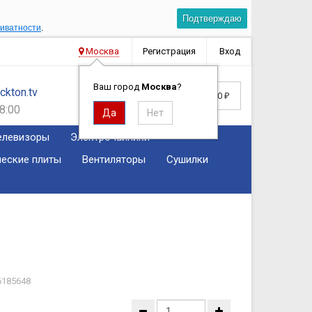
Подтверждаю
риватности
.
Москва
Регистрация
Вход
Ваш город
Москва
?
kton.tv
Корзина
0
0
₽
8:00
елевизоры
Электрочайники
ческие плиты
Вентиляторы
Сушилки
6185648