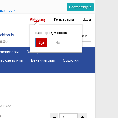
Подтверждаю
риватности
.
Москва
Регистрация
Вход
Ваш город
Москва
?
kton.tv
Корзина
0
0
₽
8:00
елевизоры
Электрочайники
ческие плиты
Вентиляторы
Сушилки
6185661