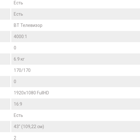
Есть
Есть
BT Телевизор
4000:1
0
6.9 кг
170/170
0
1920x1080 FullHD
16:9
Есть
43" (109,22 см)
2