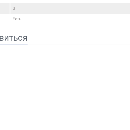
3
Есть
виться