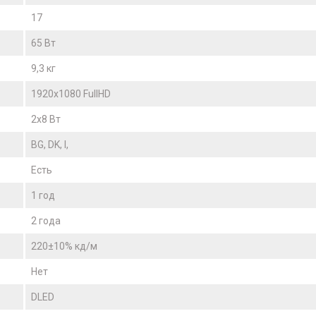
17
65 Вт
9,3 кг
1920x1080 FullHD
2x8 Вт
BG, DK, I,
Есть
1 год
2 года
220±10% кд/м
Нет
DLED