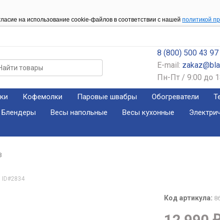
гласие на использование cookie-файлов в соответствии с нашей
политикой п
8 (800) 500 43 97
E-mail:
zakaz@blac
Пн-Пт / 9:00 до 1
ки
Кофемолки
Паровые швабры
Обогреватели
Т
Блендеры
Весы напольные
Весы кухонные
Электри
B
ID#2834
Код артикула:
8
12 990