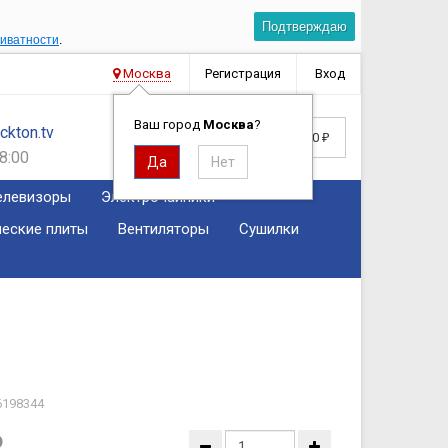
Подтверждаю
риватности
.
Москва
Регистрация
Вход
Ваш город
Москва
?
kton.tv
Корзина
0
0
₽
8:00
елевизоры
Электрочайники
ческие плиты
Вентиляторы
Сушилки
6198344