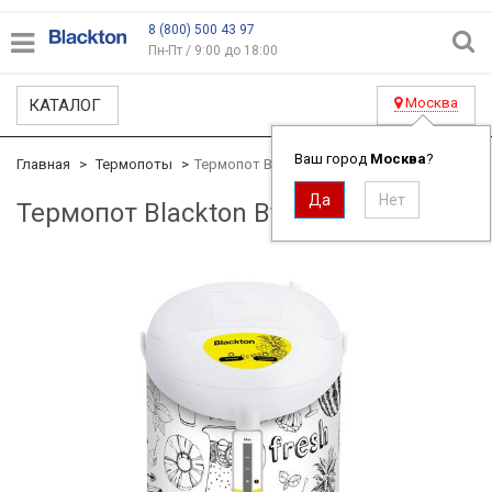
8 (800) 500 43 97
Пн-Пт / 9:00 до 18:00
Москва
КАТАЛОГ
Ваш город
Москва
?
Главная
Термопоты
Термопот Blackton Bt TP421
Термопот Blackton Bt TP421
ID#2372