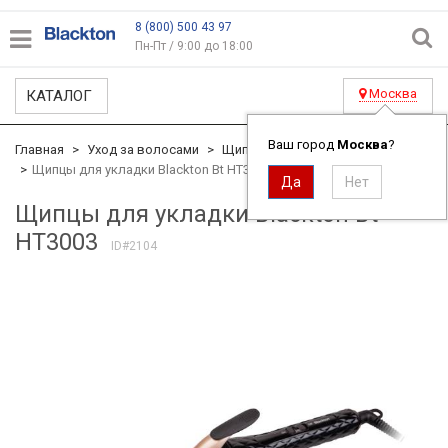
8 (800) 500 43 97
Пн-Пт / 9:00 до 18:00
Москва
КАТАЛОГ
Ваш город
Москва
?
Главная
Уход за волосами
Щипцы для укладки
Щипцы для укладки Blackton Bt HT3003
Щипцы для укладки Blackton Bt
HT3003
ID#2104